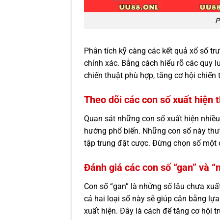
P
Phân tích kỹ càng các kết quả xổ số tr
chính xác. Bằng cách hiểu rõ các quy l
chiến thuật phù hợp, tăng cơ hội chiến 
Theo dõi các con số xuất hiện
Quan sát những con số xuất hiện nhiều
hướng phổ biến. Những con số này thườ
tập trung đặt cược. Đừng chọn số một 
Đánh giá các con số “gan” và “
Con số “gan” là những số lâu chưa xuất
cả hai loại số này sẽ giúp cân bằng lựa
xuất hiện. Đây là cách để tăng cơ hội t