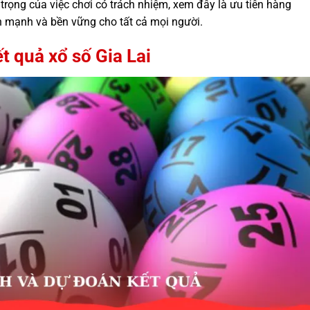
ọng của việc chơi có trách nhiệm, xem đây là ưu tiên hàng
 mạnh và bền vững cho tất cả mọi người.
t quả xổ số Gia Lai