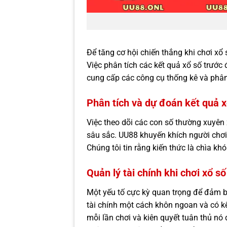
Để tăng cơ hội chiến thắng khi chơi xổ
Việc phân tích các kết quả xổ số trướ
cung cấp các công cụ thống kê và phân t
Phân tích và dự đoán kết quả x
Việc theo dõi các con số thường xuyên 
sâu sắc. UU88 khuyến khích người chơi 
Chúng tôi tin rằng kiến thức là chìa khó
Quản lý tài chính khi chơi xổ số
Một yếu tố cực kỳ quan trọng để đảm bảo
tài chính một cách khôn ngoan và có k
mỗi lần chơi và kiên quyết tuân thủ nó