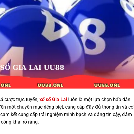
á cược trực tuyến,
xổ số Gia Lai
luôn là một lựa chọn hấp dẫn
ến một chuyên mục riêng biệt, cung cấp đầy đủ thông tin và cơ
i cam kết cung cấp trải nghiệm minh bạch và đáng tin cậy, đảm
công khai rõ ràng.