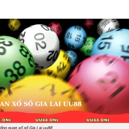
ổng quan xổ số Gia Lai uu88