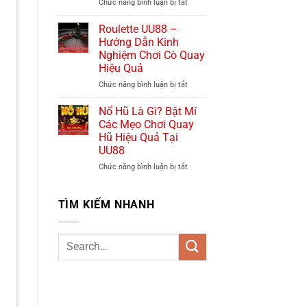
ở
Chức năng bình luận bị tắt
Săn
WM
Kho
Casino
Báu
Roulette UU88 –
Tại
Đổi
Hướng Dẫn Kinh
UU88
Thưởng
Nghiệm Chơi Cò Quay
–
Hay
Hiệu Quả
Trải
Nhất
Nghiệm
2025
ở
Chức năng bình luận bị tắt
Chơi
Roulette
Live
UU88
Nổ Hũ Là Gì? Bật Mí
Đỉnh
–
Các Mẹo Chơi Quay
Cao
Hướng
Hũ Hiệu Quả Tại
Dẫn
UU88
Kinh
Nghiệm
ở
Chức năng bình luận bị tắt
Chơi
Nổ
Cò
Hũ
Quay
Là
TÌM KIẾM NHANH
Hiệu
Gì?
Quả
Bật
Mí
Các
Mẹo
Chơi
Quay
Hũ
Hiệu