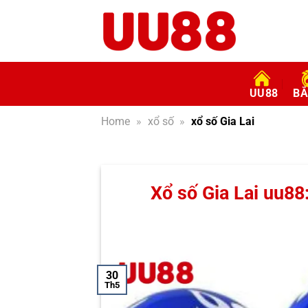
Bỏ
qua
nội
dung
UU88
BẮ
Home
»
xổ số
»
xổ số Gia Lai
Xổ số Gia Lai uu8
30
Th5