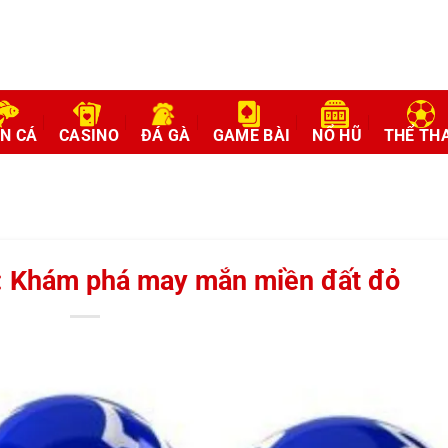
N CÁ
CASINO
ĐÁ GÀ
GAME BÀI
NỔ HŨ
THỂ TH
8: Khám phá may mắn miền đất đỏ