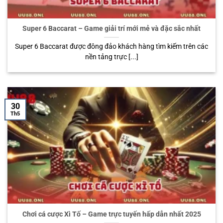
Super 6 Baccarat – Game giải trí mới mẻ và đặc sắc nhất
Super 6 Baccarat được đông đảo khách hàng tìm kiếm trên các
nền tảng trực [...]
30
Th5
Chơi cá cược Xì Tố – Game trực tuyến hấp dẫn nhất 2025