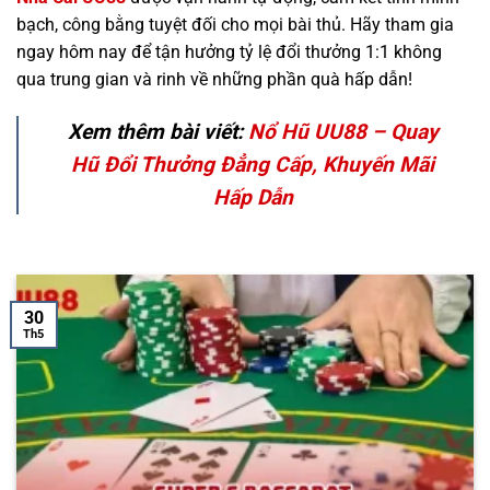
bạch, công bằng tuyệt đối cho mọi bài thủ. Hãy tham gia
ngay hôm nay để tận hưởng tỷ lệ đổi thưởng 1:1 không
qua trung gian và rinh về những phần quà hấp dẫn!
Xem thêm bài viết:
Nổ Hũ UU88 – Quay
Hũ Đổi Thưởng Đẳng Cấp, Khuyến Mãi
Hấp Dẫn
30
Th5