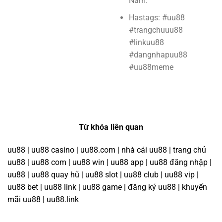
Nam.
Hastags: #uu88
#trangchuuu88
#linkuu88
#dangnhapuu88
#uu88meme
Từ khóa liên quan
uu88 | uu88 casino | uu88.com | nhà cái uu88 | trang chủ
uu88 | uu88 com | uu88 win | uu88 app | uu88 đăng nhập |
uu88 | uu88 quay hũ | uu88 slot | uu88 club | uu88 vip |
uu88 bet | uu88 link | uu88 game | đăng ký uu88 | khuyến
mãi uu88 | uu88.link