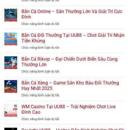
Chức năng bình luận bị tắt
Bắn
Cá
Bắn Cá Online – Săn Thưởng Lớn Và Giải Trí Cực
H5
Đỉnh
Tại
ở
Chức năng bình luận bị tắt
UU88
Bắn
–
Cá
Bắn Cá Đổi Thưởng Tại UU88 – Chơi Giải Trí Nhận
Game
Online
Săn
Tiền Khủng
–
Cá
ở
Chức năng bình luận bị tắt
Săn
Chất
Bắn
Thưởng
Lượng
Cá
Bắn Cá Rikvip – Đại Chiến Dưới Biển Sâu Cùng
Lớn
Nhất
Đổi
Và
Thưởng Lớn
2025
Thưởng
Giải
ở
Chức năng bình luận bị tắt
Tại
Trí
Bắn
UU88
Cực
Cá
Bắn Cá Xèng – Game Săn Kho Báu Đổi Thưởng
–
Đỉnh
Rikvip
Chơi
Hay Nhất 2025
–
Giải
ở
Chức năng bình luận bị tắt
Đại
Trí
Bắn
Chiến
Nhận
Cá
WM Casino Tại UU88 – Trải Nghiệm Chơi Live
Dưới
Tiền
Xèng
Biển
Đỉnh Cao
Khủng
–
Sâu
ở
Chức năng bình luận bị tắt
Game
Cùng
WM
Săn
Thưởng
Casino
Kho