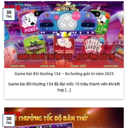
30
Th5
Game bài đổi thưởng 134 – Xu hướng giải trí năm 2025
Game bài đổi thưởng 134 đã đạt mốc 10 triệu thành viên khi kết
hợp [...]
30
Th5