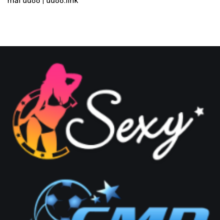
mãi uu88 | uu88.link