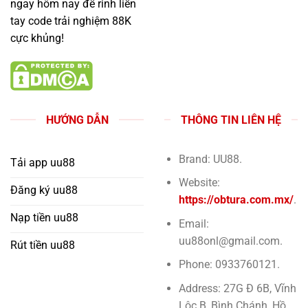
ngay hôm nay để rinh liền
tay code trải nghiệm 88K
cực khủng!
HƯỚNG DẪN
THÔNG TIN LIÊN HỆ
Brand: UU88.
Tải app uu88
Website:
Đăng ký uu88
https://obtura.com.mx/
.
Nạp tiền uu88
Email:
uu88onl@gmail.com
.
Rút tiền uu88
Phone: 0933760121.
Address: 27G Đ 6B, Vĩnh
Lộc B, Bình Chánh, Hồ