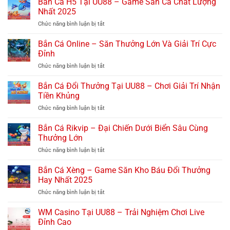
Bắn Cá H5 Tại UU88 – Game Săn Cá Chất Lượng
Nhất 2025
ở
Chức năng bình luận bị tắt
Bắn
Cá
Bắn Cá Online – Săn Thưởng Lớn Và Giải Trí Cực
H5
Đỉnh
Tại
ở
Chức năng bình luận bị tắt
UU88
Bắn
–
Cá
Bắn Cá Đổi Thưởng Tại UU88 – Chơi Giải Trí Nhận
Game
Online
Săn
Tiền Khủng
–
Cá
ở
Chức năng bình luận bị tắt
Săn
Chất
Bắn
Thưởng
Lượng
Cá
Bắn Cá Rikvip – Đại Chiến Dưới Biển Sâu Cùng
Lớn
Nhất
Đổi
Và
Thưởng Lớn
2025
Thưởng
Giải
ở
Chức năng bình luận bị tắt
Tại
Trí
Bắn
UU88
Cực
Cá
Bắn Cá Xèng – Game Săn Kho Báu Đổi Thưởng
–
Đỉnh
Rikvip
Chơi
Hay Nhất 2025
–
Giải
ở
Chức năng bình luận bị tắt
Đại
Trí
Bắn
Chiến
Nhận
Cá
WM Casino Tại UU88 – Trải Nghiệm Chơi Live
Dưới
Tiền
Xèng
Biển
Đỉnh Cao
Khủng
–
Sâu