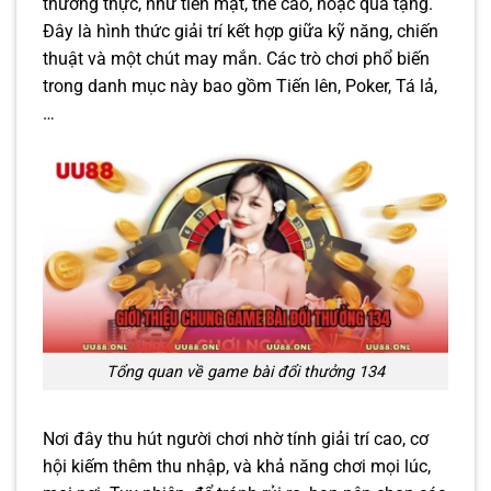
thưởng thực, như tiền mặt, thẻ cào, hoặc quà tặng.
Đây là hình thức giải trí kết hợp giữa kỹ năng, chiến
thuật và một chút may mắn. Các trò chơi phổ biến
trong danh mục này bao gồm Tiến lên, Poker, Tá lả,
…
Tổng quan về game bài đổi thưởng 134
Nơi đây thu hút người chơi nhờ tính giải trí cao, cơ
hội kiếm thêm thu nhập, và khả năng chơi mọi lúc,