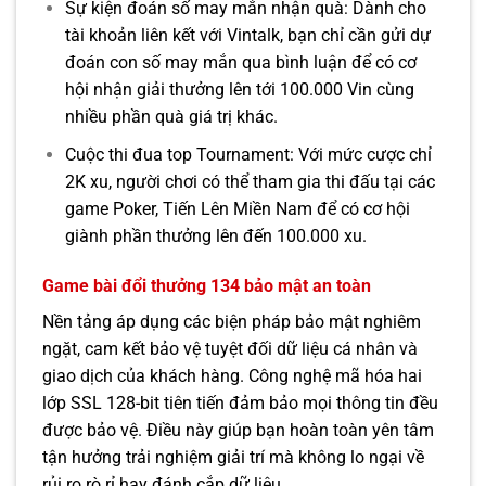
Sự kiện đoán số may mắn nhận quà: Dành cho
tài khoản liên kết với Vintalk, bạn chỉ cần gửi dự
đoán con số may mắn qua bình luận để có cơ
hội nhận giải thưởng lên tới 100.000 Vin cùng
nhiều phần quà giá trị khác.
Cuộc thi đua top Tournament: Với mức cược chỉ
2K xu, người chơi có thể tham gia thi đấu tại các
game Poker, Tiến Lên Miền Nam để có cơ hội
giành phần thưởng lên đến 100.000 xu.
Game bài đổi thưởng 134 bảo mật an toàn
Nền tảng áp dụng các biện pháp bảo mật nghiêm
ngặt, cam kết bảo vệ tuyệt đối dữ liệu cá nhân và
giao dịch của khách hàng. Công nghệ mã hóa hai
lớp SSL 128-bit tiên tiến đảm bảo mọi thông tin đều
được bảo vệ. Điều này giúp bạn hoàn toàn yên tâm
tận hưởng trải nghiệm giải trí mà không lo ngại về
rủi ro rò rỉ hay đánh cắp dữ liệu.