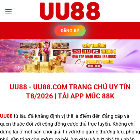
Bỏ
qua
nội
dung
ĐĂNG KÝ
UU88 - UU88.COM TRANG CHỦ UY TÍN
T8/2026 | TẢI APP MÚC 88K
UU88
từ lâu đã khẳng định vị thế là điểm đến đẳng cấp và
quen thuộc đối với cộng đồng cược thủ trực tuyến. Không chỉ
dừng lại ở một sân chơi giải trí với kho game thượng lưu, phong
phú, nền tảng còn mở ra cơ hội làm giàu và bứt phá thu nhập