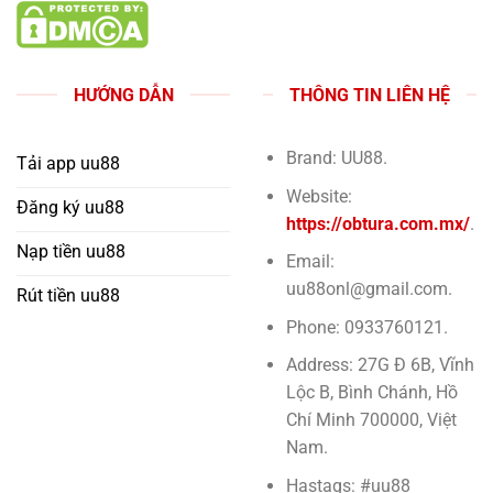
HƯỚNG DẪN
THÔNG TIN LIÊN HỆ
Brand: UU88.
Tải app uu88
Website:
Đăng ký uu88
https://obtura.com.mx/
.
Nạp tiền uu88
Email:
uu88onl@gmail.com
.
Rút tiền uu88
Phone: 0933760121.
Address: 27G Đ 6B, Vĩnh
Lộc B, Bình Chánh, Hồ
Chí Minh 700000, Việt
Nam.
Hastags: #uu88