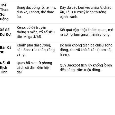
Thể
Bóng đá, bóng rổ, tennis,
Đầy đủ các loại kèo châu Á, châu
Thao
đua xe, Esport, thể thao
Âu, Tài Xỉu với tỷ lệ ăn thưởng
Sôi
ảo.
cạnh tranh.
Động
Keno, Lô đề truyền
Xổ Số
Kết quả cập nhật khách quan, mở
thống 3 miền, xổ số siêu
Đổi Đời
ra cơ hội làm giàu nhanh chóng.
tốc, Mega 4/65.
Khám phá đại dương,
Đồ họa không gian ba chiều sống
Bắn Cá
săn Boss rùa thần, rồng
động, kho vũ khí tối tân (bom nổ,
3D
vàng.
laser).
Nổ Hũ
Quay hũ slot từ phong
Quỹ Jackpot tích lũy khổng lồ lên
Kịch
cách cổ điển đến hiện
đến hàng trăm triệu đồng.
Tính
đại.