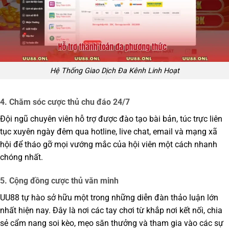
Hệ Thống Giao Dịch Đa Kênh Linh Hoạt
4. Chăm sóc cược thủ chu đáo 24/7
Đội ngũ chuyên viên hỗ trợ được đào tạo bài bản, túc trực liên
tục xuyên ngày đêm qua hotline, live chat, email và mạng xã
hội để tháo gỡ mọi vướng mắc của hội viên một cách nhanh
chóng nhất.
5. Cộng đồng cược thủ văn minh
UU88 tự hào sở hữu một trong những diễn đàn thảo luận lớn
nhất hiện nay. Đây là nơi các tay chơi từ khắp nơi kết nối, chia
sẻ cẩm nang soi kèo, mẹo săn thưởng và tham gia vào các sự