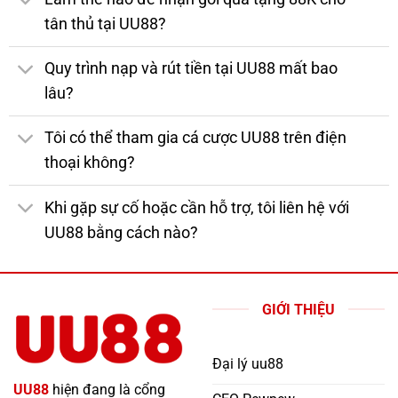
tân thủ tại UU88?
Quy trình nạp và rút tiền tại UU88 mất bao
lâu?
Tôi có thể tham gia cá cược UU88 trên điện
thoại không?
Khi gặp sự cố hoặc cần hỗ trợ, tôi liên hệ với
UU88 bằng cách nào?
GIỚI THIỆU
Đại lý uu88
UU88
hiện đang là cổng