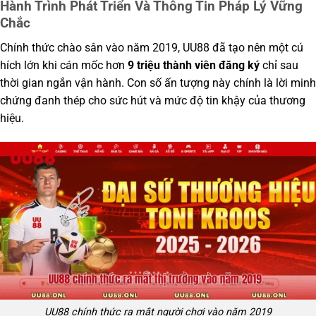
Hành Trình Phát Triển Và Thông Tin Pháp Lý Vững
Chắc
Chính thức chào sân vào năm 2019, UU88 đã tạo nên một cú
hích lớn khi cán mốc hơn
9 triệu thành viên đăng ký
chỉ sau
thời gian ngắn vận hành. Con số ấn tượng này chính là lời minh
chứng đanh thép cho sức hút và mức độ tin khậy của thương
hiệu.
UU88 chính thức ra mắt người chơi vào năm 2019