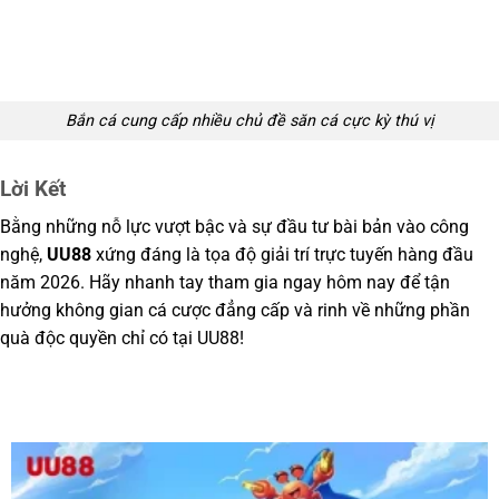
Bắn cá cung cấp nhiều chủ đề săn cá cực kỳ thú vị
Lời Kết
Bằng những nỗ lực vượt bậc và sự đầu tư bài bản vào công
nghệ,
UU88
xứng đáng là tọa độ giải trí trực tuyến hàng đầu
năm 2026. Hãy nhanh tay tham gia ngay hôm nay để tận
hưởng không gian cá cược đẳng cấp và rinh về những phần
quà độc quyền chỉ có tại UU88!