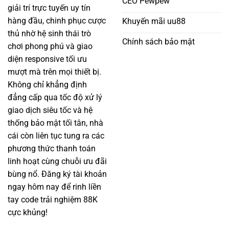
CEO Pewpew
giải trí trực tuyến uy tín
hàng đầu, chinh phục cược
Khuyến mãi uu88
thủ nhờ hệ sinh thái trò
Chính sách bảo mật
chơi phong phú và giao
diện responsive tối ưu
mượt mà trên mọi thiết bị.
Không chỉ khẳng định
đẳng cấp qua tốc độ xử lý
giao dịch siêu tốc và hệ
thống bảo mật tối tân, nhà
cái còn liên tục tung ra các
phương thức thanh toán
linh hoạt cùng chuỗi ưu đãi
bùng nổ. Đăng ký tài khoản
ngay hôm nay để rinh liền
tay code trải nghiệm 88K
cực khủng!