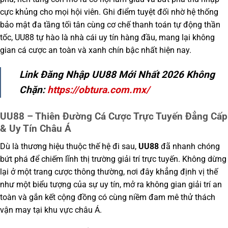
cực khủng cho mọi hội viên. Ghi điểm tuyệt đối nhờ hệ thống
bảo mật đa tầng tối tân cùng cơ chế thanh toán tự động thần
tốc, UU88 tự hào là nhà cái uy tín hàng đầu, mang lại không
gian cá cược an toàn và xanh chín bậc nhất hiện nay.
Link Đăng Nhập UU88 Mới Nhất 2026 Không
Chặn:
https://obtura.com.mx/
UU88 – Thiên Đường Cá Cược Trực Tuyến Đẳng Cấp
& Uy Tín Châu Á
Dù là thương hiệu thuộc thế hệ đi sau,
UU88
đã nhanh chóng
bứt phá để chiếm lĩnh thị trường giải trí trực tuyến. Không dừng
lại ở một trang cược thông thường, nơi đây khẳng định vị thế
như một biểu tượng của sự uy tín, mở ra không gian giải trí an
toàn và gắn kết cộng đồng có cùng niềm đam mê thử thách
vận may tại khu vực châu Á.