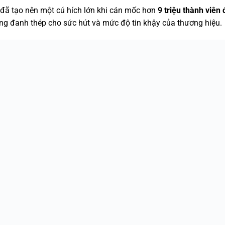
đã tạo nên một cú hích lớn khi cán mốc hơn
9 triệu thành viên
ứng đanh thép cho sức hút và mức độ tin khậy của thương hiệu.