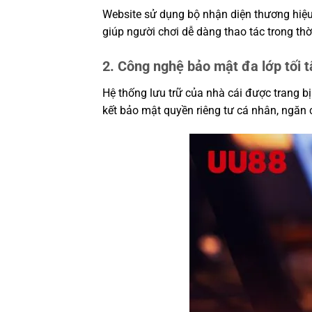
Website sử dụng bộ nhận diện thương hiệu
giúp người chơi dễ dàng thao tác trong th
2. Công nghệ bảo mật đa lớp tối 
Hệ thống lưu trữ của nhà cái được trang b
kết bảo mật quyền riêng tư cá nhân, ngăn 