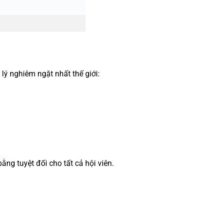
ý nghiêm ngặt nhất thế giới:
ằng tuyệt đối cho tất cả hội viên.