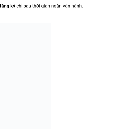
 đăng ký
chỉ sau thời gian ngắn vận hành.