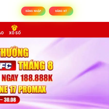
ĐĂNG NHẬP
ĐĂNG KÝ
AO
XỔ SỐ