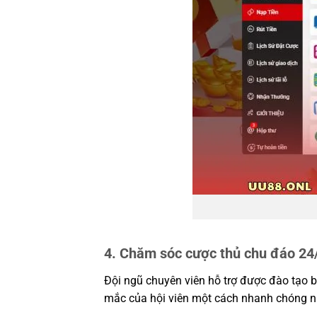
4. Chăm sóc cược thủ chu đáo 24
Đội ngũ chuyên viên hỗ trợ được đào tạo bà
mắc của hội viên một cách nhanh chóng n