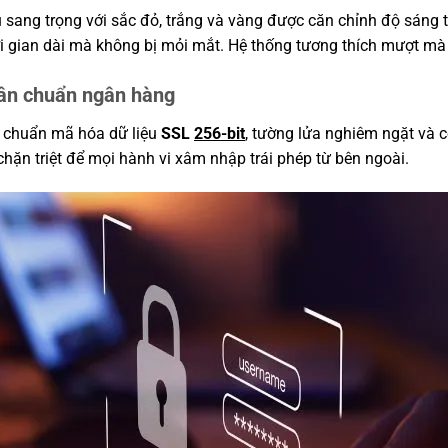
 sang trọng với sắc đỏ, trắng và vàng được căn chỉnh độ sáng 
ời gian dài mà không bị mỏi mắt. Hệ thống tương thích mượt mà t
tân chuẩn ngân hàng
ị chuẩn mã hóa dữ liệu
SSL
256-bit
,
tường lửa nghiêm ngặt và c
chặn triệt để mọi hành vi xâm nhập trái phép từ bên ngoài.