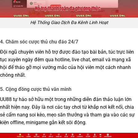
Hệ Thống Giao Dịch Đa Kênh Linh Hoạt
4. Chăm sóc cược thủ chu đáo 24/7
Đội ngũ chuyên viên hỗ trợ được đào tạo bài bản, túc trực liên
tục xuyên ngày đêm qua hotline, live chat, email và mạng xã
hội để tháo gỡ mọi vướng mắc của hội viên một cách nhanh
chóng nhất.
5. Cộng đồng cược thủ văn minh
UU88 tự hào sở hữu một trong những diễn đàn thảo luận lớn
nhất hiện nay. Đây là nơi các tay chơi từ khắp nơi kết nối, chia
sẻ cẩm nang soi kèo, mẹo săn thưởng và tham gia vào các sự
kiện offline, minigame gắn kết sôi động.