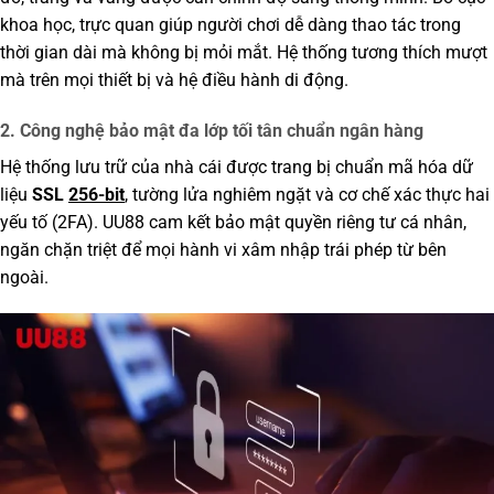
khoa học, trực quan giúp người chơi dễ dàng thao tác trong
thời gian dài mà không bị mỏi mắt. Hệ thống tương thích mượt
mà trên mọi thiết bị và hệ điều hành di động.
2. Công nghệ bảo mật đa lớp tối tân chuẩn ngân hàng
Hệ thống lưu trữ của nhà cái được trang bị chuẩn mã hóa dữ
liệu
SSL
256-bit
,
tường lửa nghiêm ngặt và cơ chế xác thực hai
yếu tố (2FA). UU88 cam kết bảo mật quyền riêng tư cá nhân,
ngăn chặn triệt để mọi hành vi xâm nhập trái phép từ bên
ngoài.