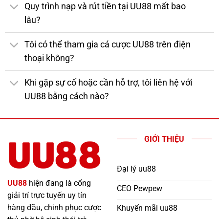
Quy trình nạp và rút tiền tại UU88 mất bao
lâu?
Tôi có thể tham gia cá cược UU88 trên điện
thoại không?
Khi gặp sự cố hoặc cần hỗ trợ, tôi liên hệ với
UU88 bằng cách nào?
GIỚI THIỆU
Đại lý uu88
UU88
hiện đang là cổng
CEO Pewpew
giải trí trực tuyến uy tín
hàng đầu, chinh phục cược
Khuyến mãi uu88