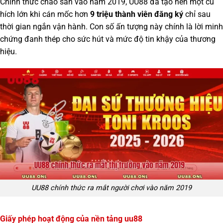
Chính thức chào sân vào năm 2019, UU88 đã tạo nên một cú
hích lớn khi cán mốc hơn
9 triệu thành viên đăng ký
chỉ sau
thời gian ngắn vận hành. Con số ấn tượng này chính là lời minh
chứng đanh thép cho sức hút và mức độ tin khậy của thương
hiệu.
UU88 chính thức ra mắt người chơi vào năm 2019
Giấy phép hoạt động của nền tảng uu88