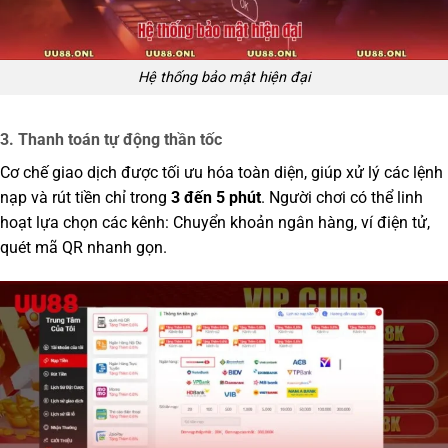
Hệ thống bảo mật hiện đại
3. Thanh toán tự động thần tốc
Cơ chế giao dịch được tối ưu hóa toàn diện, giúp xử lý các lệnh
nạp và rút tiền chỉ trong
3 đến 5 phút
. Người chơi có thể linh
hoạt lựa chọn các kênh: Chuyển khoản ngân hàng, ví điện tử,
quét mã QR nhanh gọn.