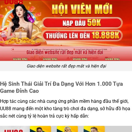
Giao diện website rất đẹp mắt và hiện đại
Hệ Sinh Thái Giải Trí Đa Dạng Với Hơn 1.000 Tựa
Game Đỉnh Cao
Hợp tác cùng các nhà cung ứng phần mềm hàng đầu thế giới,
UU88 mang đến một kho tàng trò chơi đa dạng, sở hữu đồ họa
sắc nét cùng tỷ lệ hoàn trả cực kỳ hấp dẫn: