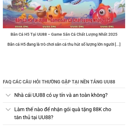
Bắn Cá H5 Tại UU88 – Game Săn Cá Chất Lượng Nhất 2025
Bắn cá H5 đang là trò chơi săn cá thu hút số lượng lớn người [...]
FAQ CÁC CÂU HỎI THƯỜNG GẶP TẠI NỀN TẢNG UU88
Nhà cái UU88 có uy tín và an toàn không?
Làm thế nào để nhận gói quà tặng 88K cho
tân thủ tại UU88?