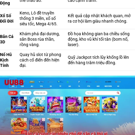
thể thao ảo.
cao cạnh tranh.
Động
Keno, Lô đề truyền
Xổ Số
Kết quả cập nhật khách quan, mở
thống 3 miền, xổ số
Đổi Đời
ra cơ hội làm giàu nhanh chóng.
siêu tốc, Mega 4/65.
Khám phá đại dương,
Đồ họa không gian ba chiều sống
Bắn Cá
săn Boss rùa thần,
động, kho vũ khí tối tân (bom nổ,
3D
rồng vàng.
laser).
Nổ Hũ
Quay hũ slot từ phong
Quỹ Jackpot tích lũy khổng lồ lên
Kịch
cách cổ điển đến hiện
đến hàng trăm triệu đồng.
Tính
đại.