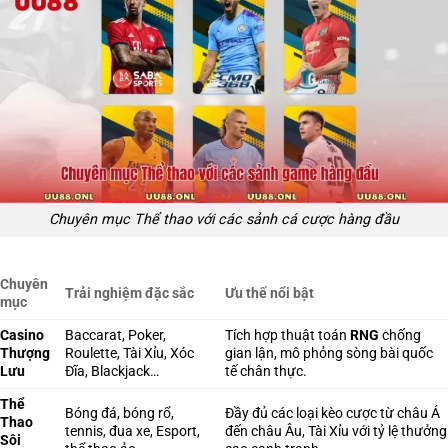
Chuyên mục Thể thao với các sảnh cá cược hàng đầu
Chuyên
Trải nghiệm đặc sắc
Ưu thế nổi bật
mục
Casino
Baccarat, Poker,
Tích hợp thuật toán
RNG
chống
Thượng
Roulette, Tài Xỉu, Xóc
gian lận, mô phỏng sòng bài quốc
Lưu
Đĩa, Blackjack…
tế chân thực.
Thể
Bóng đá, bóng rổ,
Đầy đủ các loại kèo cược từ châu Á
Thao
tennis, đua xe, Esport,
đến châu Âu, Tài Xỉu với tỷ lệ thưởng
Sôi