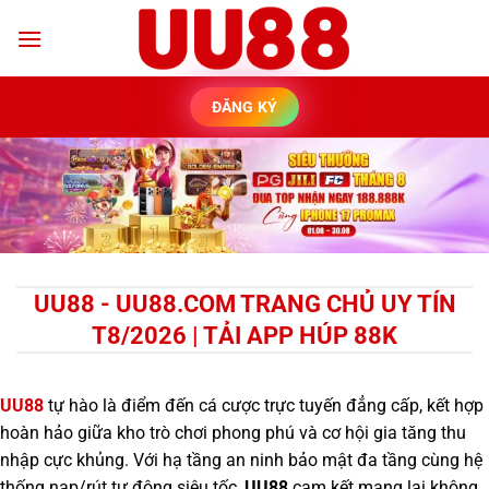
Bỏ
qua
nội
dung
ĐĂNG KÝ
UU88 - UU88.COM TRANG CHỦ UY TÍN
T8/2026 | TẢI APP HÚP 88K
UU88
tự hào là điểm đến cá cược trực tuyến đẳng cấp, kết hợp
hoàn hảo giữa kho trò chơi phong phú và cơ hội gia tăng thu
nhập cực khủng. Với hạ tầng an ninh bảo mật đa tầng cùng hệ
thống nạp/rút tự động siêu tốc,
UU88
cam kết mang lại không