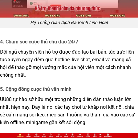
Hệ Thống Giao Dịch Đa Kênh Linh Hoạt
4. Chăm sóc cược thủ chu đáo 24/7
Đội ngũ chuyên viên hỗ trợ được đào tạo bài bản, túc trực liên
tục xuyên ngày đêm qua hotline, live chat, email và mạng xã
hội để tháo gỡ mọi vướng mắc của hội viên một cách nhanh
chóng nhất.
5. Cộng đồng cược thủ văn minh
UU88 tự hào sở hữu một trong những diễn đàn thảo luận lớn
nhất hiện nay. Đây là nơi các tay chơi từ khắp nơi kết nối, chia
sẻ cẩm nang soi kèo, mẹo săn thưởng và tham gia vào các sự
kiện offline, minigame gắn kết sôi động.