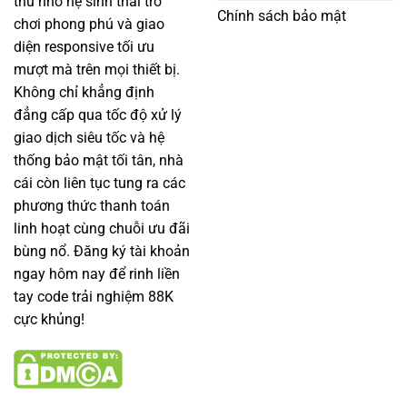
thủ nhờ hệ sinh thái trò
Chính sách bảo mật
chơi phong phú và giao
diện responsive tối ưu
mượt mà trên mọi thiết bị.
Không chỉ khẳng định
đẳng cấp qua tốc độ xử lý
giao dịch siêu tốc và hệ
thống bảo mật tối tân, nhà
cái còn liên tục tung ra các
phương thức thanh toán
linh hoạt cùng chuỗi ưu đãi
bùng nổ. Đăng ký tài khoản
ngay hôm nay để rinh liền
tay code trải nghiệm 88K
cực khủng!