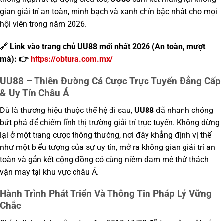
gian giải trí an toàn, minh bạch và xanh chín bậc nhất cho mọi
hội viên trong năm 2026.
🔗 Link vào trang chủ UU88 mới nhất 2026 (An toàn, mượt
mà): 👉
https://obtura.com.mx/
UU88 – Thiên Đường Cá Cược Trực Tuyến Đẳng Cấp
& Uy Tín Châu Á
Dù là thương hiệu thuộc thế hệ đi sau,
UU88
đã nhanh chóng
bứt phá để chiếm lĩnh thị trường giải trí trực tuyến. Không dừng
lại ở một trang cược thông thường, nơi đây khẳng định vị thế
như một biểu tượng của sự uy tín, mở ra không gian giải trí an
toàn và gắn kết cộng đồng có cùng niềm đam mê thử thách
vận may tại khu vực châu Á.
Hành Trình Phát Triển Và Thông Tin Pháp Lý Vững
Chắc